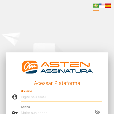
Acessar Plataforma
Usuário
account_circle
Senha
visibility_off
vpn_key